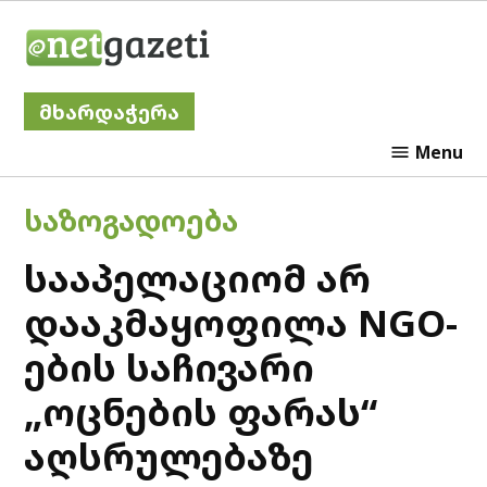
Skip
Netgazeti
to
content
მხარდაჭერა
Menu
POSTED
ᲡᲐᲖᲝᲒᲐᲓᲝᲔᲑᲐ
IN
სააპელაციომ არ
დააკმაყოფილა NGO-
ების საჩივარი
„ოცნების ფარას“
აღსრულებაზე