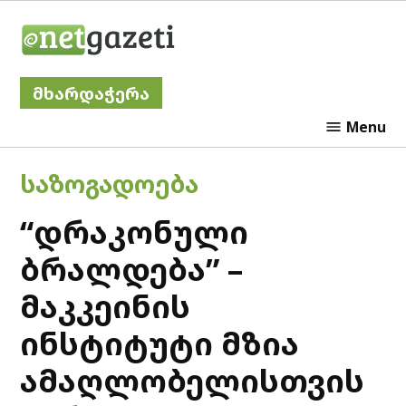
Skip
Netgazeti
to
content
მხარდაჭერა
Menu
POSTED
ᲡᲐᲖᲝᲒᲐᲓᲝᲔᲑᲐ
IN
“დრაკონული
ბრალდება” –
მაკკეინის
ინსტიტუტი მზია
ამაღლობელისთვის