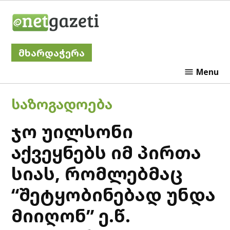
Skip
Netgazeti
to
content
მხარდაჭერა
Menu
POSTED
ᲡᲐᲖᲝᲒᲐᲓᲝᲔᲑᲐ
IN
ჯო უილსონი
აქვეყნებს იმ პირთა
სიას, რომლებმაც
“შეტყობინებად უნდა
მიიღონ” ე.წ.