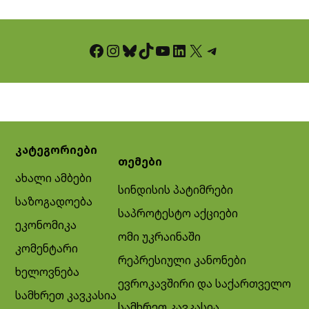
Facebook
Instagram
Bluesky
TikTok
YouTube
LinkedIn
X
Telegram
კატეგორიები
თემები
ახალი ამბები
სინდისის პატიმრები
საზოგადოება
საპროტესტო აქციები
ეკონომიკა
ომი უკრაინაში
კომენტარი
რეპრესიული კანონები
ხელოვნება
ევროკავშირი და საქართველო
სამხრეთ კავკასია
სამხრეთ კავკასია