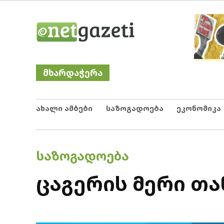
Skip
Netgazeti
ნეტგაზეთი
to
content
მხარდაჭერა
ახალი ამბები
საზოგადოება
ეკონომიკა
POSTED
ᲡᲐᲖᲝᲒᲐᲓᲝᲔᲑᲐ
IN
ცაგერის მერი თ