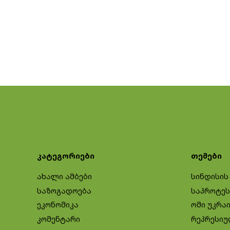
კატეგორიები
თემები
ახალი ამბები
სინდისის
საზოგადოება
საპროტეს
ეკონომიკა
ომი უკრა
კომენტარი
რეპრესიუ