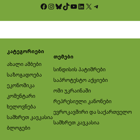
Facebook
Instagram
Bluesky
TikTok
YouTube
LinkedIn
X
Telegram
კატეგორიები
თემები
ახალი ამბები
სინდისის პატიმრები
საზოგადოება
საპროტესტო აქციები
ეკონომიკა
ომი უკრაინაში
კომენტარი
რეპრესიული კანონები
ხელოვნება
ევროკავშირი და საქართველო
სამხრეთ კავკასია
სამხრეთ კავკასია
ბლოგები