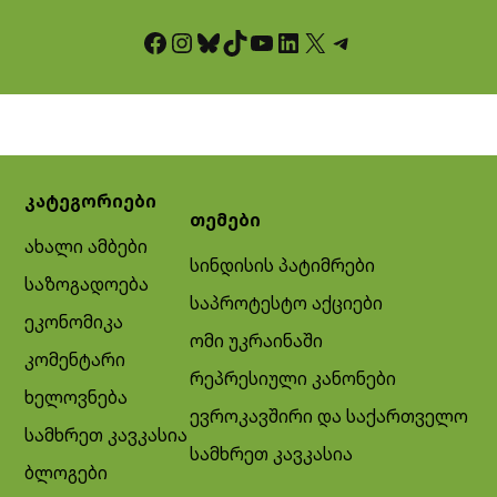
Facebook
Instagram
Bluesky
TikTok
YouTube
LinkedIn
X
Telegram
კატეგორიები
თემები
ახალი ამბები
სინდისის პატიმრები
საზოგადოება
საპროტესტო აქციები
ეკონომიკა
ომი უკრაინაში
კომენტარი
რეპრესიული კანონები
ხელოვნება
ევროკავშირი და საქართველო
სამხრეთ კავკასია
სამხრეთ კავკასია
ბლოგები