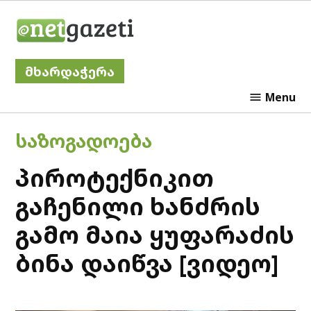
Skip
Netgazeti
to
content
მხარდაჭერა
Menu
POSTED
ᲡᲐᲖᲝᲒᲐᲓᲝᲔᲑᲐ
IN
პიროტექნიკით
გაჩენილი ხანძრის
გამო მაია ყუფარაძის
ბინა დაიწვა [ვიდეო]