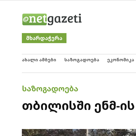
Skip
Netgazeti
ნეტგაზეთი
to
content
მხარდაჭერა
ახალი ამბები
საზოგადოება
ეკონომიკა
POSTED
ᲡᲐᲖᲝᲒᲐᲓᲝᲔᲑᲐ
IN
თბილისში ენმ-ის