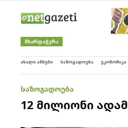
Skip
Netgazeti
ნეტგაზეთი
to
content
მხარდაჭერა
ახალი ამბები
საზოგადოება
ეკონომიკა
POSTED
ᲡᲐᲖᲝᲒᲐᲓᲝᲔᲑᲐ
IN
12 მილიონი ადამ