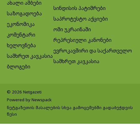
ახალი ამბები
სინდისის პატიმრები
საზოგადოება
საპროტესტო აქციები
ეკონომიკა
ომი უკრაინაში
კომენტარი
რეპრესიული კანონები
ხელოვნება
ევროკავშირი და საქართველო
სამხრეთ კავკასია
სამხრეთ კავკასია
ბლოგები
© 2026 Netgazeti
Powered by Newspack
ნეტგაზეთის მასალების სხვა გამოცემებში გადაბეჭდვის
წესი
Exit mobile version