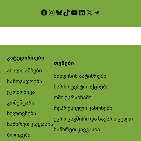
Facebook
Instagram
Bluesky
TikTok
YouTube
LinkedIn
X
Telegram
კატეგორიები
თემები
ახალი ამბები
სინდისის პატიმრები
საზოგადოება
საპროტესტო აქციები
ეკონომიკა
ომი უკრაინაში
კომენტარი
რეპრესიული კანონები
ხელოვნება
ევროკავშირი და საქართველო
სამხრეთ კავკასია
სამხრეთ კავკასია
ბლოგები