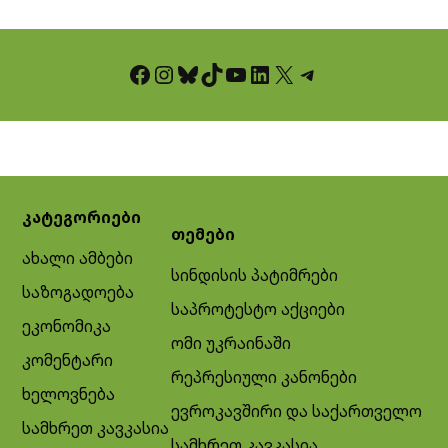
Facebook
Instagram
Bluesky
TikTok
YouTube
LinkedIn
X
Telegram
კატეგორიები
თემები
ახალი ამბები
სინდისის პატიმრები
საზოგადოება
საპროტესტო აქციები
ეკონომიკა
ომი უკრაინაში
კომენტარი
რეპრესიული კანონები
ხელოვნება
ევროკავშირი და საქართველო
სამხრეთ კავკასია
სამხრეთ კავკასია