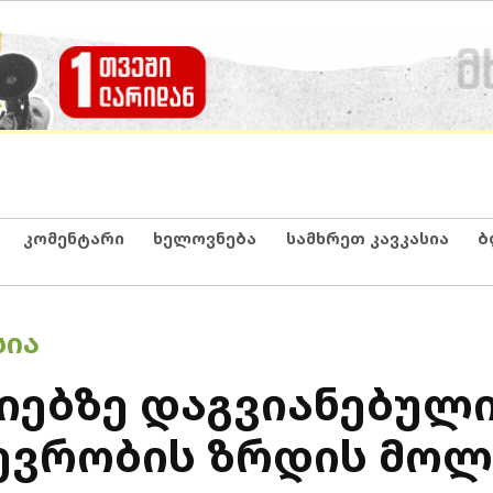
კომენტარი
ხელოვნება
სამხრეთ კავკასია
ბ
ᲡᲘᲐ
სიებზე დაგვიანებულ
შევრობის ზრდის მო