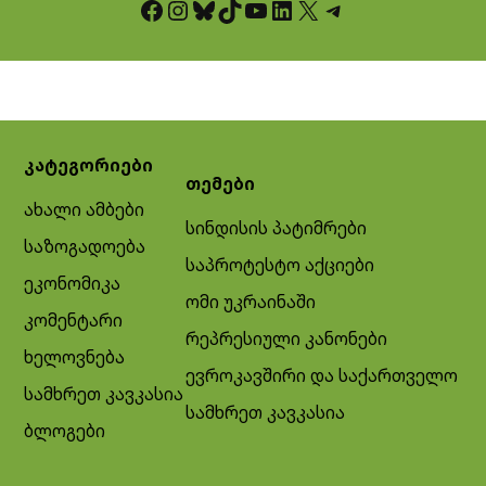
Facebook
Instagram
Bluesky
TikTok
YouTube
LinkedIn
X
Telegram
კატეგორიები
თემები
ახალი ამბები
სინდისის პატიმრები
საზოგადოება
საპროტესტო აქციები
ეკონომიკა
ომი უკრაინაში
კომენტარი
რეპრესიული კანონები
ხელოვნება
ევროკავშირი და საქართველო
სამხრეთ კავკასია
სამხრეთ კავკასია
ბლოგები