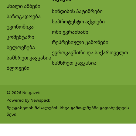
ახალი ამბები
სინდისის პატიმრები
საზოგადოება
საპროტესტო აქციები
ეკონომიკა
ომი უკრაინაში
კომენტარი
რეპრესიული კანონები
ხელოვნება
ევროკავშირი და საქართველო
სამხრეთ კავკასია
სამხრეთ კავკასია
ბლოგები
© 2026 Netgazeti
Powered by Newspack
ნეტგაზეთის მასალების სხვა გამოცემებში გადაბეჭდვის
წესი
Exit mobile version