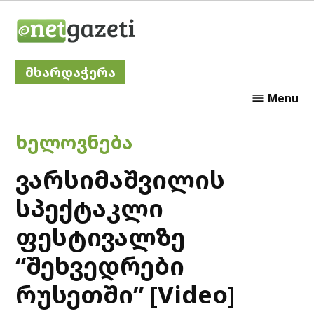
Skip
Netgazeti
to
content
მხარდაჭერა
Menu
POSTED
ᲮᲔᲚᲝᲕᲜᲔᲑᲐ
IN
ვარსიმაშვილის
სპექტაკლი
ფესტივალზე
“შეხვედრები
რუსეთში” [Video]