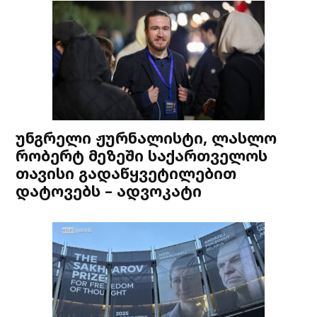
უნგრელი ჟურნალისტი, ლასლო
რობერტ მეზეში საქართველოს
თავისი გადაწყვეტილებით
დატოვებს – ადვოკატი