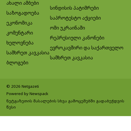
ახალი ამბები
სინდისის პატიმრები
საზოგადოება
საპროტესტო აქციები
ეკონომიკა
ომი უკრაინაში
კომენტარი
რეპრესიული კანონები
ხელოვნება
ევროკავშირი და საქართველო
სამხრეთ კავკასია
სამხრეთ კავკასია
ბლოგები
© 2026 Netgazeti
Powered by Newspack
ნეტგაზეთის მასალების სხვა გამოცემებში გადაბეჭდვის
წესი
Exit mobile version