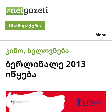
Skip
Netgazeti
to
content
მხარდაჭერა
Menu
POSTED
ᲙᲘᲜᲝ
,
ᲮᲔᲚᲝᲕᲜᲔᲑᲐ
IN
ბერლინალე 2013
იწყება