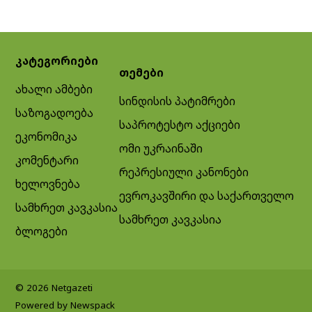
კატეგორიები
თემები
ახალი ამბები
სინდისის პატიმრები
საზოგადოება
საპროტესტო აქციები
ეკონომიკა
ომი უკრაინაში
კომენტარი
რეპრესიული კანონები
ხელოვნება
ევროკავშირი და საქართველო
სამხრეთ კავკასია
სამხრეთ კავკასია
ბლოგები
© 2026 Netgazeti
Powered by Newspack