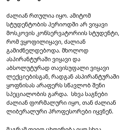
ძალიან
რთულია
იყო
.
ამიტომ
სტუდენტობის
პერიოდში
არ
ვიყავი
მოსკოვის
კონსერვატორიის
სტუდენტი
,
რომ
ვყოფილიყავი
,
ძალიან
გამიძნელდებოდა
.
მხოლოდ
ასპირანტურაში
ვიყავი
და
აბსოლუტურად
თავისუფალი
ვიყავი
ლექციებისგან
,
რადგან
ასპირანტურაში
ყოფნისას
არაფერს
სწავლობ
შენი
სპეციალობის
გარდა
.
სხვა
საგნები
ძალიან
ფორმალური
იყო
,
თან
ძალიან
ლიბერალური
პროფესორები
იყვნენ
.
მაგრამ
თვით
ცხოვრება
იყო
სხვა