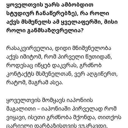
ყოველთვის
უარს
ამბობდით
სტუდიურ
ჩანაწერებზე
),
რა
როლი
აქვს
მსმენელს
ამ
ყველაფერში
,
მისი
როლი
განმსაზღვრელია
?
რასაკვირველია,
დიდი
მნიშვნელობა
აქვს
იმიტომ
,
რომ
პირველი
წუთიდან
,
როდესაც
იწყებ
დაკვრას
,
გრძნობ
კონტაქტს
მსმენელთან
,
ვერ
აღგიწერთ,
რატომ
,
მაგრამ
ასეა
.
ყოველთვის
მომყავს
იაპონიის
მაგალითი
–
იაპონიაში
პირველად
რომ
ვიყავი
,
ისეთი
გრძნობა
მქონდა
,
თითქოს
ცარიელი
დარბაზისთვის
ვუკრავდი
,