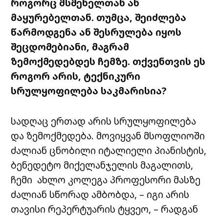
როგორც
მსმენელთან
ან
მაყურებელთან
.
თუმცა,
შეიძლება
წარმოდგენა
ან
შესრულება
იყოს
შეცდომებიანი
,
მაგრამ
ზემოქმედებდეს
ჩემზე
.
თქვენთვის
ეს
როგორ
არის
,
ტექნიკური
სრულყოფილება
საკმარისია
?
სადღაც
ერთად
არის
სრულყოფილება
და
ზემოქმედება
.
მოვიყვან
მსოფლიოში
ძალიან
ცნობილი
იტალიელი
პიანისტის
,
ბენედეტო
მიქელანჯელის
მაგალითს
,
ჩემი
ახლო
კოლეგა
პროფესორი
მასზე
ძალიან
სწორად
ამბობდა,
–
იგი
არის
თავისი
რეპერტუარის
ტყვეო,
–
რადგან