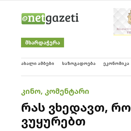
Skip
Netgazeti
ნეტგაზეთი
to
content
მხარდაჭერა
ახალი ამბები
საზოგადოება
ეკონომიკა
POSTED
ᲙᲘᲜᲝ
,
ᲙᲝᲛᲔᲜᲢᲐᲠᲘ
IN
რას ვხედავთ, რ
ვუყურებთ