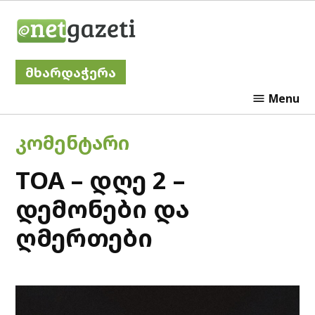
Skip
Netgazeti
to
content
მხარდაჭერა
Menu
POSTED
ᲙᲝᲛᲔᲜᲢᲐᲠᲘ
IN
TOA – დღე 2 –
დემონები და
ღმერთები