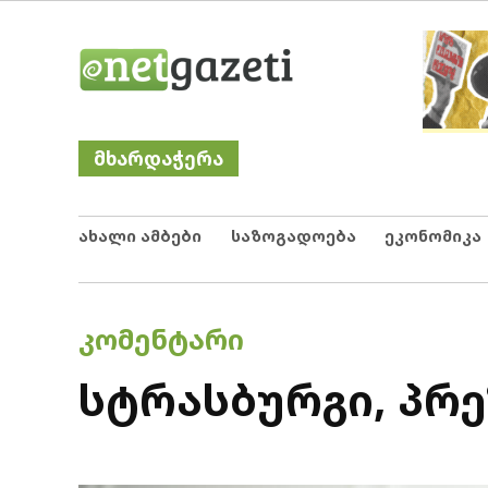
Skip
Netgazeti
ნეტგაზეთი
to
content
მხარდაჭერა
ახალი ამბები
საზოგადოება
ეკონომიკა
POSTED
ᲙᲝᲛᲔᲜᲢᲐᲠᲘ
IN
სტრასბურგი, პრე