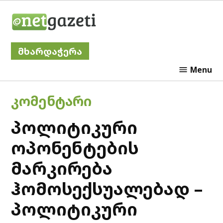
Skip
Netgazeti
to
content
მხარდაჭერა
Menu
POSTED
ᲙᲝᲛᲔᲜᲢᲐᲠᲘ
IN
პოლიტიკური
ოპონენტების
მარკირება
ჰომოსექსუალებად –
პოლიტიკური