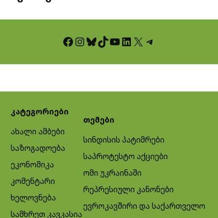
Facebook
Instagram
Bluesky
TikTok
YouTube
LinkedIn
X
Telegram
კატეგორიები
თემები
ახალი ამბები
სინდისის პატიმრები
საზოგადოება
საპროტესტო აქციები
ეკონომიკა
ომი უკრაინაში
კომენტარი
რეპრესიული კანონები
ხელოვნება
ევროკავშირი და საქართველო
სამხრეთ კავკასია