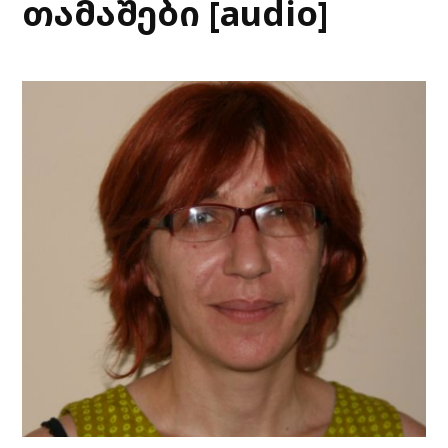
თამაშები [audio]