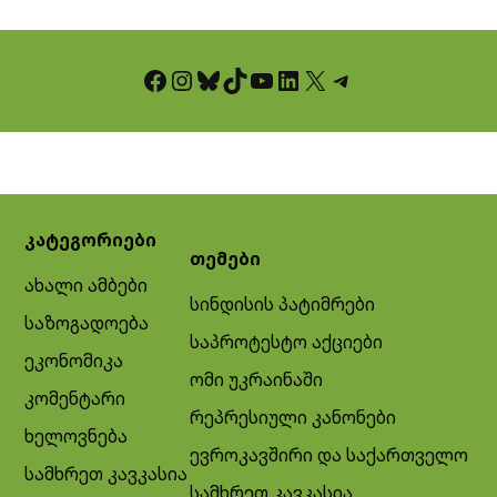
Facebook
Instagram
Bluesky
TikTok
YouTube
LinkedIn
X
Telegram
კატეგორიები
თემები
ახალი ამბები
სინდისის პატიმრები
საზოგადოება
საპროტესტო აქციები
ეკონომიკა
ომი უკრაინაში
კომენტარი
რეპრესიული კანონები
ხელოვნება
ევროკავშირი და საქართველო
სამხრეთ კავკასია
სამხრეთ კავკასია