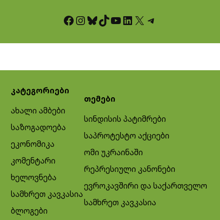
Facebook
Instagram
Bluesky
TikTok
YouTube
LinkedIn
X
Telegram
კატეგორიები
თემები
ახალი ამბები
სინდისის პატიმრები
საზოგადოება
საპროტესტო აქციები
ეკონომიკა
ომი უკრაინაში
კომენტარი
რეპრესიული კანონები
ხელოვნება
ევროკავშირი და საქართველო
სამხრეთ კავკასია
სამხრეთ კავკასია
ბლოგები