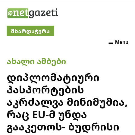
Skip
Netgazeti
to
content
მხარდაჭერა
Menu
POSTED
ᲐᲮᲐᲚᲘ ᲐᲛᲑᲔᲑᲘ
IN
დიპლომატიური
პასპორტების
აკრძალვა მინიმუმია,
რაც EU-მ უნდა
გააკეთოს- ბუდრისი