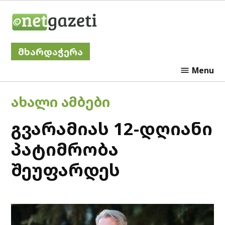
Skip
Netgazeti
to
content
მხარდაჭერა
Menu
POSTED
ᲐᲮᲐᲚᲘ ᲐᲛᲑᲔᲑᲘ
IN
გვარამიას 12-დღიანი
პატიმრობა
შეუფარდეს