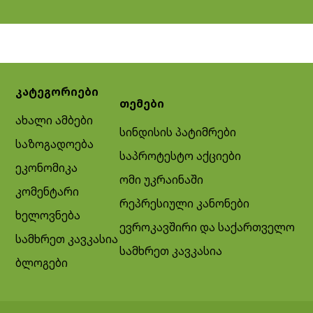
კატეგორიები
თემები
ახალი ამბები
სინდისის პატიმრები
საზოგადოება
საპროტესტო აქციები
ეკონომიკა
ომი უკრაინაში
კომენტარი
რეპრესიული კანონები
ხელოვნება
ევროკავშირი და საქართველო
სამხრეთ კავკასია
სამხრეთ კავკასია
ბლოგები