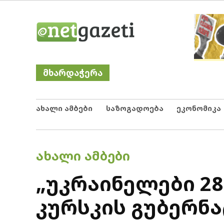
Skip
Netgazeti
ნეტგაზეთი
to
content
მხარდაჭერა
ახალი ამბები
საზოგადოება
ეკონომიკა
POSTED
ᲐᲮᲐᲚᲘ ᲐᲛᲑᲔᲑᲘ
IN
„უკრაინელები 2
კურსკის გუბერნ