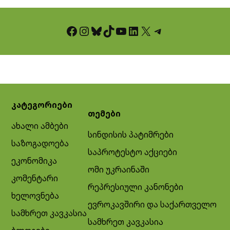
Facebook
Instagram
Bluesky
TikTok
YouTube
LinkedIn
X
Telegram
კატეგორიები
თემები
ახალი ამბები
სინდისის პატიმრები
საზოგადოება
საპროტესტო აქციები
ეკონომიკა
ომი უკრაინაში
კომენტარი
რეპრესიული კანონები
ხელოვნება
ევროკავშირი და საქართველო
სამხრეთ კავკასია
სამხრეთ კავკასია