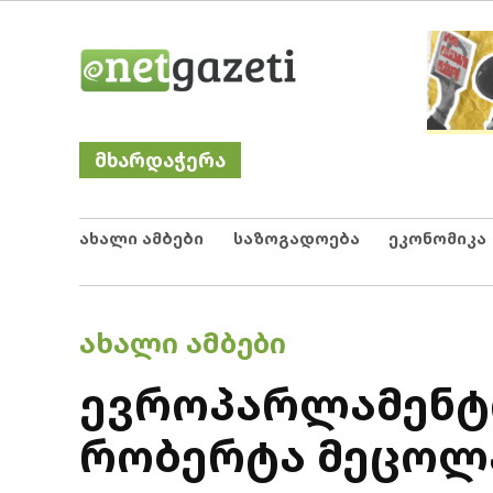
Skip
Netgazeti
ნეტგაზეთი
to
content
მხარდაჭერა
ახალი ამბები
საზოგადოება
ეკონომიკა
POSTED
ᲐᲮᲐᲚᲘ ᲐᲛᲑᲔᲑᲘ
IN
ევროპარლამენტი
რობერტა მეცოლა