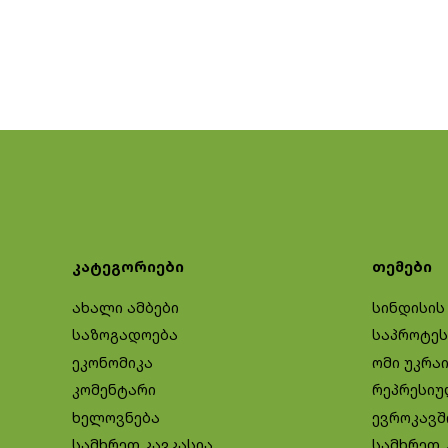
კატეგორიები
თემები
ახალი ამბები
სინდისის
საზოგადოება
საპროტეს
ეკონომიკა
ომი უკრა
კომენტარი
რეპრესიუ
ხელოვნება
ევროკავშ
სამხრეთ კავკასია
სამხრეთ 