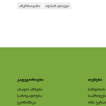
აზერბაიჯანი
ილჰამ ალიევი
კატეგორიები
თემები
ახალი ამბები
სინდისის
საზოგადოება
საპროტეს
ეკონომიკა
ომი უკრა