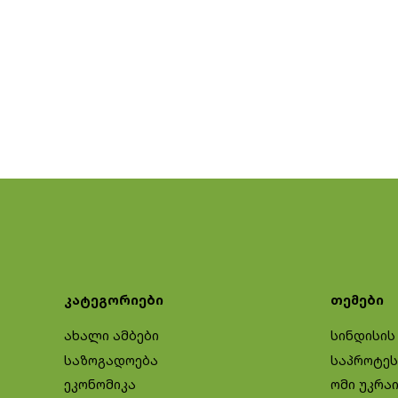
კატეგორიები
თემები
ახალი ამბები
სინდისის
საზოგადოება
საპროტეს
ეკონომიკა
ომი უკრა