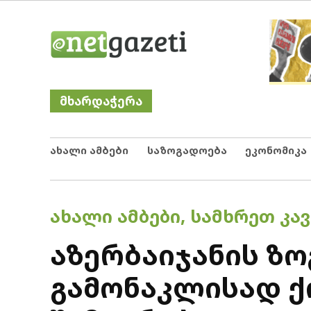
Skip
Netgazeti
ნეტგაზეთი
to
content
მხარდაჭერა
ახალი ამბები
საზოგადოება
ეკონომიკა
POSTED
ᲐᲮᲐᲚᲘ ᲐᲛᲑᲔᲑᲘ
,
ᲡᲐᲛᲮᲠᲔᲗ ᲙᲐᲕ
IN
აზერბაიჯანის ზ
გამონაკლისად ქ