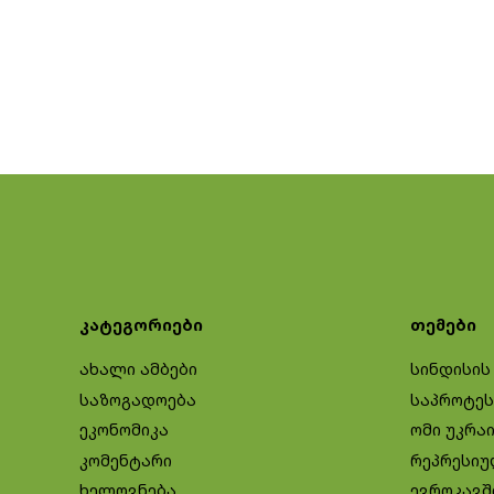
კატეგორიები
თემები
ახალი ამბები
სინდისის
საზოგადოება
საპროტეს
ეკონომიკა
ომი უკრა
კომენტარი
რეპრესიუ
ხელოვნება
ევროკავშ