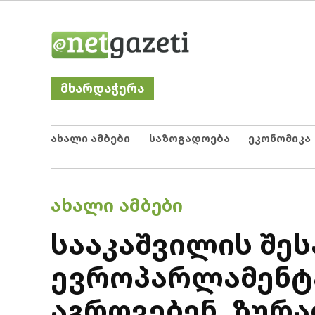
Skip
Netgazeti
ნეტგაზეთი
to
content
მხარდაჭერა
ახალი ამბები
საზოგადოება
ეკონომიკა
POSTED
ᲐᲮᲐᲚᲘ ᲐᲛᲑᲔᲑᲘ
IN
სააკაშვილის შე
ევროპარლამენტ
აგროვებენ, ზურ