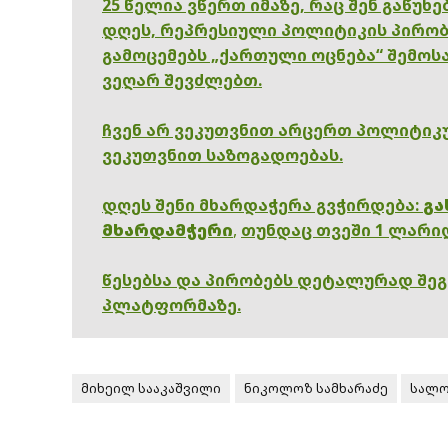
25 წელია ვწერთ იმაზე, რაც შენ გაწუხ
დღეს, რეპრესიული პოლიტიკის პირობ
გამოცემებს „ქართული ოცნება“ შემოსა
ვეღარ შევძლებთ.
ჩვენ არ ვეკუთვნით არცერთ პოლიტიკუ
ვეკუთვნით საზოგადოებას.
დღეს შენი მხარდაჭერა გვჭირდება:
გა
მხარდამჭერი
,
თუნდაც თვეში 1 ლარი
წესებსა და პირობებს დეტალურად შე
პლატფორმაზე.
მიხეილ სააკაშვილი
ნიკოლოზ სამხარაძე
სალო