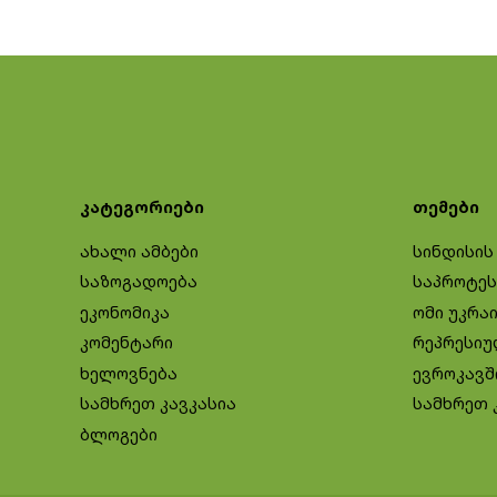
კატეგორიები
თემები
ახალი ამბები
სინდისის
საზოგადოება
საპროტეს
ეკონომიკა
ომი უკრა
კომენტარი
რეპრესიუ
ხელოვნება
ევროკავშ
სამხრეთ კავკასია
სამხრეთ 
ბლოგები