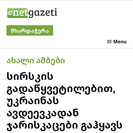
Skip
Netgazeti
to
content
მხარდაჭერა
Menu
POSTED
ᲐᲮᲐᲚᲘ ᲐᲛᲑᲔᲑᲘ
IN
სირსკის
გადაწყვეტილებით,
უკრაინას
ავდეევკადან
ჯარისკაცები გაჰყავს