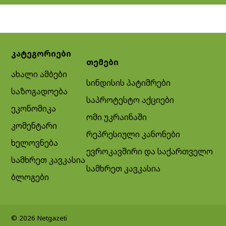
კატეგორიები
თემები
ახალი ამბები
სინდისის პატიმრები
საზოგადოება
საპროტესტო აქციები
ეკონომიკა
ომი უკრაინაში
კომენტარი
რეპრესიული კანონები
ხელოვნება
ევროკავშირი და საქართველო
სამხრეთ კავკასია
სამხრეთ კავკასია
ბლოგები
© 2026 Netgazeti