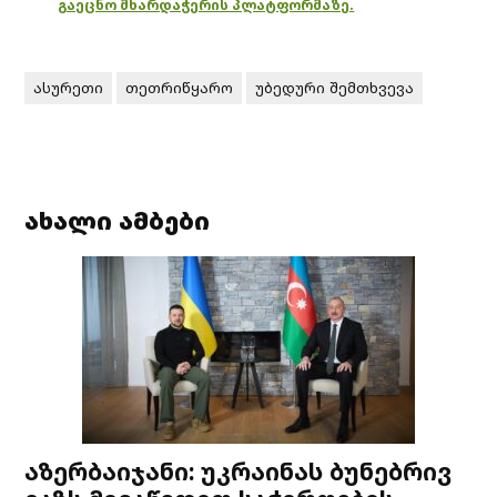
გაეცნო მხარდაჭერის პლატფორმაზე.
ასურეთი
თეთრიწყარო
უბედური შემთხვევა
ახალი ამბები
აზერბაიჯანი: უკრაინას ბუნებრივ