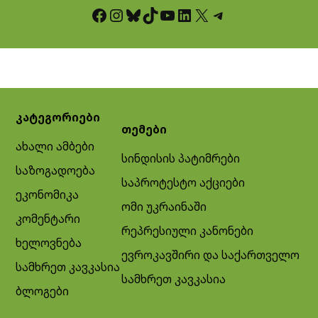
Facebook
Instagram
Bluesky
TikTok
YouTube
LinkedIn
X
Telegram
კატეგორიები
თემები
ახალი ამბები
სინდისის პატიმრები
საზოგადოება
საპროტესტო აქციები
ეკონომიკა
ომი უკრაინაში
კომენტარი
რეპრესიული კანონები
ხელოვნება
ევროკავშირი და საქართველო
სამხრეთ კავკასია
სამხრეთ კავკასია
ბლოგები