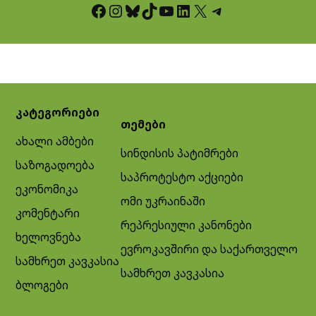
Facebook
Instagram
Bluesky
TikTok
YouTube
LinkedIn
X
Telegram
კატეგორიები
თემები
ახალი ამბები
სინდისის პატიმრები
საზოგადოება
საპროტესტო აქციები
ეკონომიკა
ომი უკრაინაში
კომენტარი
რეპრესიული კანონები
ხელოვნება
ევროკავშირი და საქართველო
სამხრეთ კავკასია
სამხრეთ კავკასია
ბლოგები