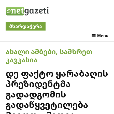
Skip
Netgazeti
to
content
მხარდაჭერა
Menu
POSTED
ᲐᲮᲐᲚᲘ ᲐᲛᲑᲔᲑᲘ
,
ᲡᲐᲛᲮᲠᲔᲗ
IN
ᲙᲐᲕᲙᲐᲡᲘᲐ
დე ფაქტო ყარაბაღის
პრეზიდენტმა
გადადგომის
გადაწყვეტილება