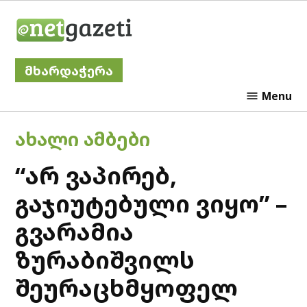
Skip
Netgazeti
to
content
მხარდაჭერა
Menu
POSTED
ᲐᲮᲐᲚᲘ ᲐᲛᲑᲔᲑᲘ
IN
“არ ვაპირებ,
გაჯიუტებული ვიყო” –
გვარამია
ზურაბიშვილს
შეურაცხმყოფელ