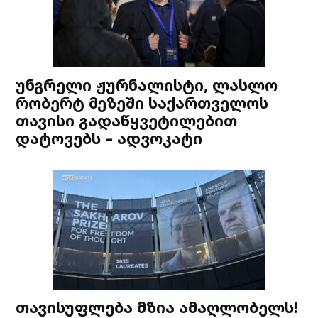
უნგრელი ჟურნალისტი, ლასლო
რობერტ მეზეში საქართველოს
თავისი გადაწყვეტილებით
დატოვებს – ადვოკატი
თავისუფლება მზია ამაღლობელს!