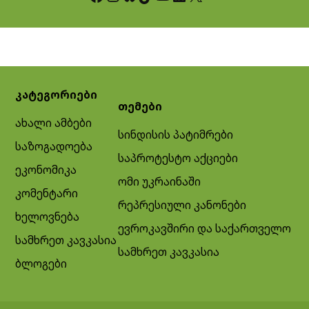
კატეგორიები
თემები
ახალი ამბები
სინდისის პატიმრები
საზოგადოება
საპროტესტო აქციები
ეკონომიკა
ომი უკრაინაში
კომენტარი
რეპრესიული კანონები
ხელოვნება
ევროკავშირი და საქართველო
სამხრეთ კავკასია
სამხრეთ კავკასია
ბლოგები