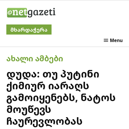
Skip
Netgazeti
to
content
მხარდაჭერა
Menu
POSTED
ᲐᲮᲐᲚᲘ ᲐᲛᲑᲔᲑᲘ
IN
დუდა: თუ პუტინი
ქიმიურ იარაღს
გამოიყენებს, ნატოს
მოუწევს
ჩაურევლობას