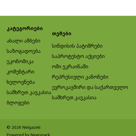
კატეგორიები
თემები
ახალი ამბები
სინდისის პატიმრები
საზოგადოება
საპროტესტო აქციები
ეკონომიკა
ომი უკრაინაში
კომენტარი
რეპრესიული კანონები
ხელოვნება
ევროკავშირი და საქართველო
სამხრეთ კავკასია
სამხრეთ კავკასია
ბლოგები
© 2026 Netgazeti
Powered by Newspack