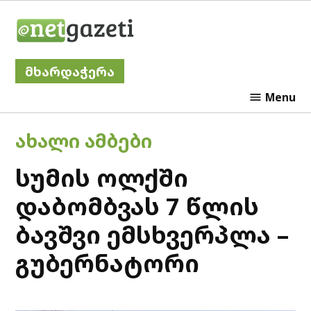
Skip
Netgazeti
to
content
მხარდაჭერა
Menu
POSTED
ᲐᲮᲐᲚᲘ ᲐᲛᲑᲔᲑᲘ
IN
სუმის ოლქში
დაბომბვას 7 წლის
ბავშვი ემსხვერპლა –
გუბერნატორი