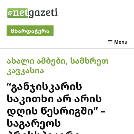
Skip
Netgazeti
to
content
მხარდაჭერა
Menu
POSTED
ᲐᲮᲐᲚᲘ ᲐᲛᲑᲔᲑᲘ
,
ᲡᲐᲛᲮᲠᲔᲗ
IN
ᲙᲐᲕᲙᲐᲡᲘᲐ
“განჯისკარის
საკითხი არ არის
დღის წესრიგში” –
საგარეოს