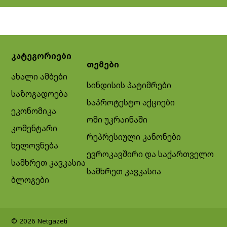
კატეგორიები
თემები
ახალი ამბები
სინდისის პატიმრები
საზოგადოება
საპროტესტო აქციები
ეკონომიკა
ომი უკრაინაში
კომენტარი
რეპრესიული კანონები
ხელოვნება
ევროკავშირი და საქართველო
სამხრეთ კავკასია
სამხრეთ კავკასია
ბლოგები
© 2026 Netgazeti