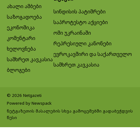
ახალი ამბები
სინდისის პატიმრები
საზოგადოება
საპროტესტო აქციები
ეკონომიკა
ომი უკრაინაში
კომენტარი
რეპრესიული კანონები
ხელოვნება
ევროკავშირი და საქართველო
სამხრეთ კავკასია
სამხრეთ კავკასია
ბლოგები
© 2026 Netgazeti
Powered by Newspack
ნეტგაზეთის მასალების სხვა გამოცემებში გადაბეჭდვის
წესი
Exit mobile version