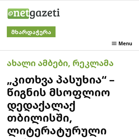
Skip
Netgazeti
to
content
მხარდაჭერა
Menu
POSTED
ᲐᲮᲐᲚᲘ ᲐᲛᲑᲔᲑᲘ
,
ᲠᲔᲙᲚᲐᲛᲐ
IN
„კითხვა პასუხია“ –
წიგნის მსოფლიო
დედაქალაქ
თბილისში,
ლიტერატურული