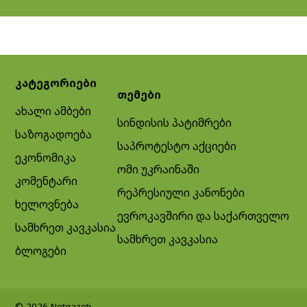
კატეგორიები
თემები
ახალი ამბები
სინდისის პატიმრები
საზოგადოება
საპროტესტო აქციები
ეკონომიკა
ომი უკრაინაში
კომენტარი
რეპრესიული კანონები
ხელოვნება
ევროკავშირი და საქართველო
სამხრეთ კავკასია
სამხრეთ კავკასია
ბლოგები
© 2026 Netgazeti